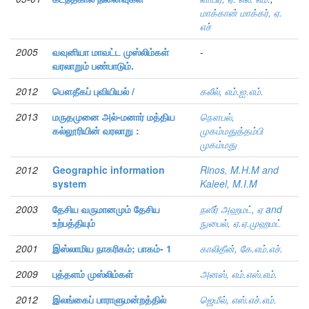
மாக்கான் மாக்கர், ஏ.
எச்
2005
வவுனியா மாவட்ட முஸ்லிம்கள்
-
வரலாறும் பண்பாடும்.
2012
பௌதீகப் புவியியல் /
கலீல், எம்.ஐ.எம்.
2013
மருதமுனை அல்-மனார் மத்திய
நௌபல்,
கல்லூரியின் வரலாறு :
முகம்மதுத்தம்பி
முகம்மது
2012
Geographic information
Rinos, M.H.M and
system
Kaleel, M.I.M
2003
தேசிய வருமானமும் தேசிய
நஸீர் அஹமட், ஏ and
உற்பத்தியும்
நுபைல், ஏ.ஏ.முஹமட்
2001
இஸ்லாமிய நாகரிகம்; பாகம்- 1
காலிதீன், கே.எம்.எச்.
2009
புத்தளம் முஸ்லிம்கள்
அனஸ், எம்.எஸ்.எம்.
2012
இலங்கைப் பாராளுமன்றத்தில்
ஜெமீல், எஸ்.எச்.எம்.