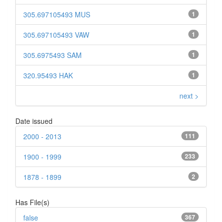
305.697105493 MUS
1
305.697105493 VAW
1
305.6975493 SAM
1
320.95493 HAK
1
next >
Date issued
2000 - 2013
111
1900 - 1999
233
1878 - 1899
2
Has File(s)
false
367