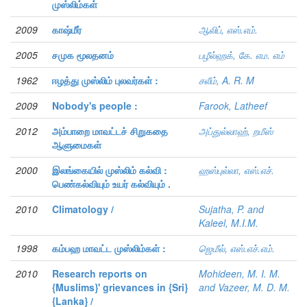
முஸ்லிம்கள்
2009
காஷ்மீர்
ஆலிப், எஸ்.எம்.
2005
சமுக மூலதனம்
பழீல்ஹக், கே. எம. எம்
1962
ஈழத்து முஸ்லிம் புலவர்கள் :
சலீம், A. R. M
2009
Nobody's people :
Farook, Latheef
2012
அம்பாறை மாவட்டச் சிறுகதை
அப்துல்லாஹ், றமீஸ்
ஆளுமைகள்
2000
இலங்கையில் முஸ்லிம் கல்வி :
ஹஸ்புல்லா, எஸ்.எச்.
பெண்கல்வியும் உயர் கல்வியும் .
2010
Climatology /
Sujatha, P. and
Kaleel, M.I.M.
1998
கம்பஹ மாவட்ட முஸ்லிம்கள் :
ஜெமீல், எஸ்.எச்.எம்.
2010
Research reports on
Mohideen, M. I. M.
{Muslims}' grievances in {Sri}
and Vazeer, M. D. M.
{Lanka} /