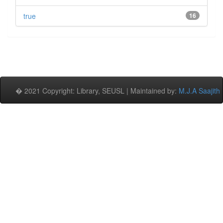
true
16
� 2021 Copyright: Library, SEUSL | Maintained by:
M.J.A Saajith